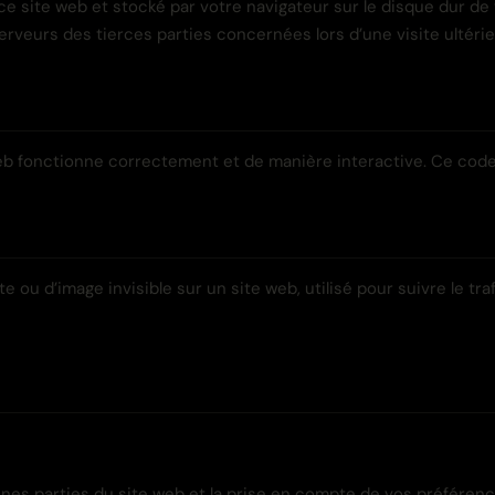
ce site web et stocké par votre navigateur sur le disque dur de 
veurs des tierces parties concernées lors d’une visite ultérie
eb fonctionne correctement et de manière interactive. Ce code 
e ou d’image invisible sur un site web, utilisé pour suivre le tr
es parties du site web et la prise en compte de vos préférence