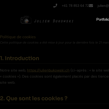
Aller
+41 78 853 64 72
julien@
au
contenu
Portfoli
Politique de cookies
Consent
Consent
Consent
Consent
Consent
Consent
Consent
Consent
Consent
Cette politique de cookies a été mise à jour pour la dernière fois le 21 
to
to
to
to
to
to
to
to
to
service
service
service
service
service
service
service
service
service
1. Introduction
woocommerce
elementor
stripe
sourcebuster-
hubspot
wordpress
wordfence
complianz
divers
js
Notre site web,
https://julienbukowski.ch
(ci-après : « le site w
« cookies »). Des cookies sont également placés par des tierc
site web.
2. Que sont les cookies ?