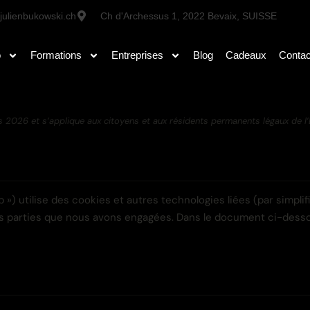
julienbukowski.ch
Ch d'Archessus 1, 2022 Bevaix, SUISSE
o
Formations
Entreprises
Blog
Cadeaux
Contac
mars 2026 et s’applique aux citoyens et aux résidents permanents légaux de
eb ») utilise des cookies et autres technologies liées (par simpl
es parties que nous avons engagées. Dans le document ci-dessou