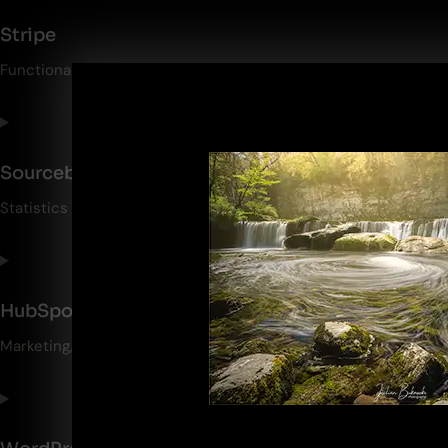
Stripe
Functional
Sourcebuster JS
Statistics
HubSpot
Marketing, Statistics