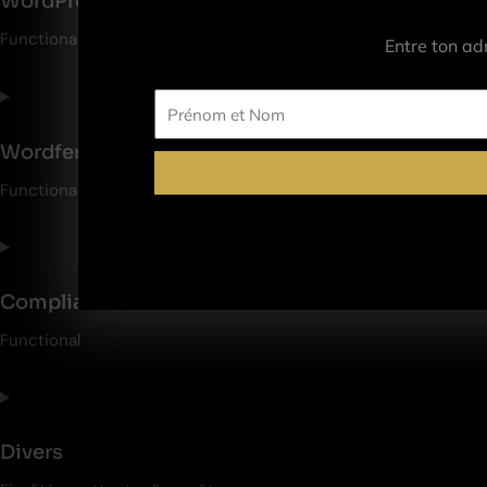
WordPress
Functional
Entre ton ad
Prénom
et
Wordfence
Nom
Functional
Complianz
Functional
Divers