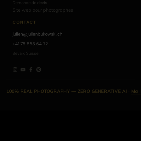
Demande de devis
Site web pour photographes
CONTACT
julien@julienbukowski.ch
+41 78 853 64 72
Bevaix, Suisse
100% REAL PHOTOGRAPHY — ZERO GENERATIVE AI
·
Ma l