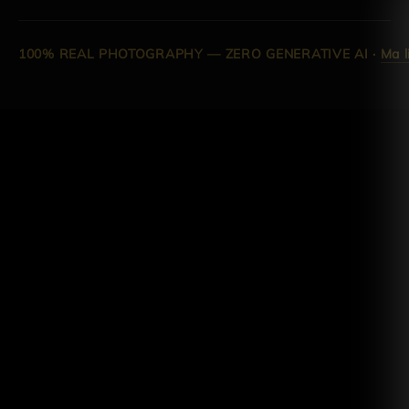
100% REAL PHOTOGRAPHY — ZERO GENERATIVE AI
·
Ma l