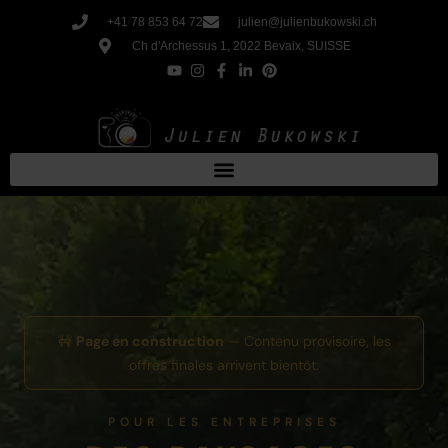
Aller
+41 78 853 64 72
julien@julienbukowski.ch
au
Ch d'Archessus 1, 2022 Bevaix, SUISSE
contenu
🚧
Page en construction
— Contenu provisoire, les
offres finales arrivent bientôt.
POUR LES ENTREPRISES