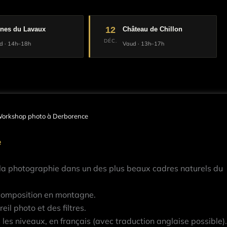
12
gnes du Lavaux
Château de Chillon
DÉC.
d · 14h–18h
Vaud · 13h–17h
orkshop photo à Derborence
e
la photographie dans un des plus beaux cadres naturels du
composition en montagne.
il photo et des filtres.
 les niveaux, en français (avec traduction anglaise possible).