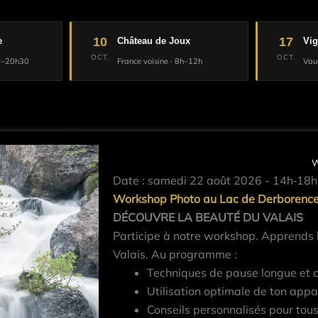
10
17
e
Château de Joux
Vi
OCT.
OCT.
30–20h30
France voisine · 8h–12h
Vau
W
Date : samedi 22 août 2026 - 14h‐18h
Workshop Photo au Lac de Derborenc
DÉCOUVRE LA BEAUTÉ DU VALAIS
Participe à notre workshop. Apprends 
Valais. Au programme :
Techniques de pause longue et 
Utilisation optimale de ton appare
Conseils personnalisés pour tous