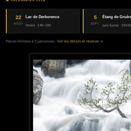
📅 CALENDRIER 2026
22
5
Lac de Derborence
Étang de Gruèr
AOÛT
SEPT.
Valais · 14h–18h
Jura Suisse · 16h
Places limitées à 3 personnes ·
Voir les détails et réserver ↓