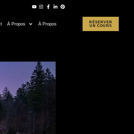
RÉSERVER
t
À Propos
À Propos
UN COURS