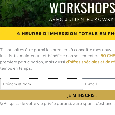
Tu souhaites être parmi les premiers à connaître mes nouve
Inscris-toi maintenant et bénéficie non seulement de
50 CHF
première participation, mais aussi
d’offres spéciales et de r
temps en temps.
Prénom
E-
et
mail
Nom
JE M'INSCRIS !
🔒 Respect de votre vie privée garanti. Zéro spam, c’est une