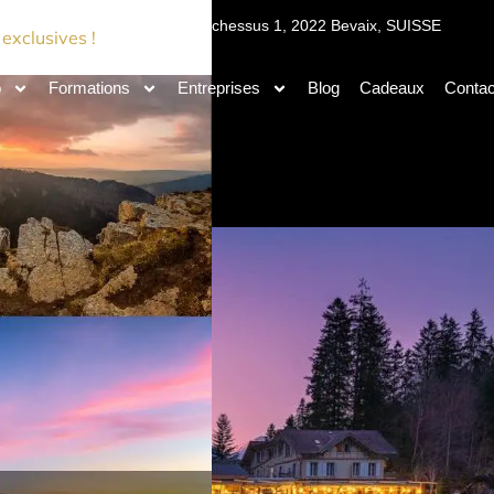
julienbukowski.ch
Ch d'Archessus 1, 2022 Bevaix, SUISSE
exclusives !
o
Formations
Entreprises
Blog
Cadeaux
Contac