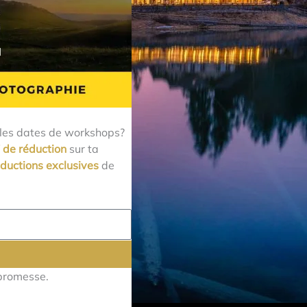
lles dates de workshops?
 de réduction
sur ta
éductions exclusives
de
 promesse.