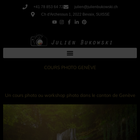
Aller
+41 78 853 64 72
julien@julienbukowski.ch
au
Ch d'Archessus 1, 2022 Bevaix, SUISSE
contenu
COURS PHOTO GENÈVE
Un cours photo ou workshop photo dans le canton de Genève