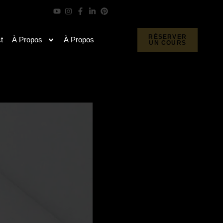
RÉSERVER
t
À Propos
À Propos
UN COURS