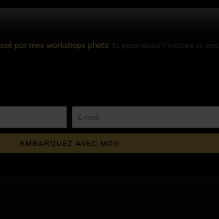
ressé par mes workshops photo
, tu peux aussi t’inscrire ci-d
E
-
m
EMBARQUEZ AVEC MOI!
a
i
l