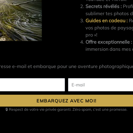
Secrets révélés :
Profi
TÉLÉCHARGER
sublimer tes photos 
Guides en cadeau
:
Re
vos photos de paysag
pro »!
Offre exceptionnelle :
immersion dans mes at
aussi suivre mon
blog photo
. Tu vas voir, c’est gratuit et t
un email qui te dira quand je poste un nouvel article. Libre à t
resse e-mail et embarque pour une aventure photographique
E-
mail
E
-
EMBARQUEZ AVEC MOI!
m
EMBARQUEZ AVEC MOI!
🔒 Respect de votre vie privée garanti. Zéro spam, c’est une promesse.
a
i
l