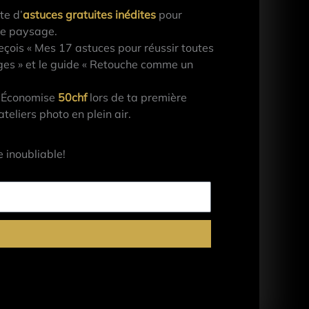
te d’
astuces gratuites inédites
pour
de paysage.
çois « Mes 17 astuces pour réussir toutes
es » et le guide « Retouche comme un
Économise
50chf
lors de ta première
eliers photo en plein air.
u vas apprendre pas mal de choses
oi ensuite de le lire.
 inoubliable!