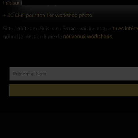
Info sur les workshops photo
e
t
+ 50 CHF pour ton 1er workshop photo
N
o
Si tu habites en Suisse ou France voisine et que
tu es inté
m
quand je mets en ligne de
nouveaux workshops
.
P
r
é
n
o
m
e
t
N