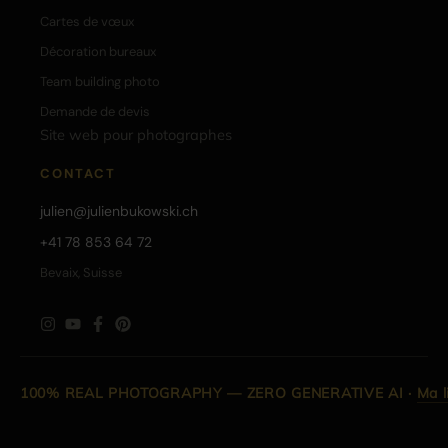
Cartes de vœux
Décoration bureaux
Team building photo
Demande de devis
Site web pour photographes
CONTACT
julien@julienbukowski.ch
+41 78 853 64 72
Bevaix, Suisse
100% REAL PHOTOGRAPHY — ZERO GENERATIVE AI
·
Ma l