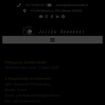
Aller
+41 78 853 64 72
julien@julienbukowski.ch
au
Ch d'Archessus 1, 2022 Bevaix, SUISSE
contenu
Politique de Confidentialité
Dernière mise à jour : 7 juillet 2026
1. Responsable du traitement
Julien Bukowski Photography
Bevaix, Suisse
Email : julienbukowski2@gmail.com
Site : julienbukowski.ch