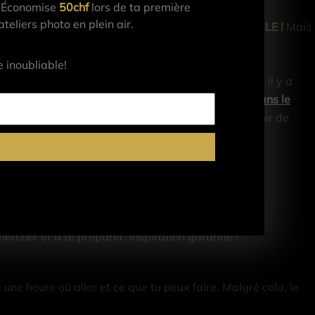
Économise
50chf
lors de ta première
eliers photo en plein air.
e que le résultat était bien meilleur.
INCOMPARABLE !
Mais
 c’était tellement payant.
 inoubliable!
rouvé de source vraiment intéressante sur internet. Il y a
graphes, parce que
c’est ça que j’aurais eu besoin dans le
une 100aine de livres et j’ai eu le plaisir de recevoir de
age !
ercher et à te préparer. Inspiration garantie !
une heure où aller et ce que tu peux faire. Malgré cela, le