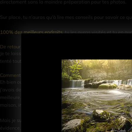
directement sans la moindre préparation pour tes photos.
Sur place, tu n’auras qu’à lire mes conseils pour savoir ce q
100% des meilleurs endroits
, tu les auras visités et tu en a
De retour à la maison
Je te laisse imaginer quand tu seras de retour à la maison av
tenté tout ce que tu pouvais pour avoir la plus belle photo de
Comment j'ai trouvé cette solution...
Eh bien oui,
j’étais dans la même situation
que toi. Pour chac
j’avais des idées très vagues de où je devais aller. Ensuite, 
meilleure. Bref, j’étais toujours déçu de ce que j’obtenais. Arr
maison, impossible de rattraper le coup. Je savais que je dev
Mais je suis
perfectionniste
. Cette qualité ne m’aide pas touj
évidence.