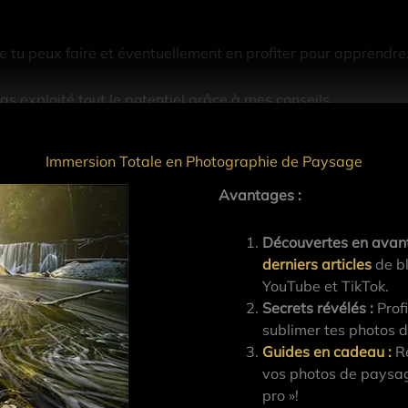
ue tu peux faire et éventuellement en profiter pour apprendre
uras exploité tout le potentiel grâce à mes conseils.
Immersion Totale en Photographie de Paysage
ec les bonnes photos. Pas de frustration d’avoir raté la phot
 ta vie.
Avantages :
Découvertes en avan
un de mes voyages, je partais sans avoir vraiment préparé le
derniers articles
de bl
il me fallait un certain temps pour définir ma composition, sav
YouTube et TikTok.
ivé à la maison, j’étais aussi déçu et je savais que je n’avais p
Secrets révélés :
Profi
rai repartir faire ce voyage.
sublimer tes photos 
Guides en cadeau
:
Re
ours, mais cette fois, j’ai réfléchi à ce qui pourrait m’aider.
vos photos de paysag
pro »!