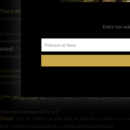
Tout préparer à l’avance
pour être prêt sur place. Et c’est c
c’était vraiment long. Il faut penser à tout, faire des recher
Entre ton ad
Et puis, après plusieurs préparations, je me suis dit que je n
surement beaucoup de photographes dans le même cas que moi
Prénom
passé
. C’est pour cela que j’ai commencé à écrire ces livres 
et
Nom
nombreux feedbacks positifs. Ces livres ont changé la vie
Les avantages de ce livre
Sommaire
Dès les 10 premières pages, tu auras déjà rentabilisé le liv
ème
ème
2
village page 19
,
c’est-à-dire 2
village avec les meil
Comment recevoir le livre ?
Direct
:
Pas de blabla, je vais doit au but. Direct dans mes ex
livre contient beaucoup de conseils photographiques.