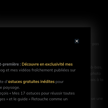
.
o ou de n’avoir pas vu l’endroit ou encore de n’avoir pas
t-première :
Découvre en exclusivité mes
s endroits à prendre en photo. Si bien qu’une fois là-bas,
og et mes vidéos fraîchement publiées sur
er
oir quoi utiliser pour mon 1
plan afin de rendre la photo
as fait les meilleures photos sur le terrain. Et une fois à la
te d’
astuces gratuites inédites
pour
de paysage.
çois « Mes 17 astuces pour réussir toutes
 Rapidement, j’ai pensé à la préparation, c’était presque une
es » et le guide « Retouche comme un