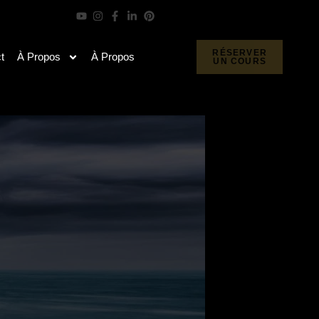
RÉSERVER
t
À Propos
À Propos
UN COURS