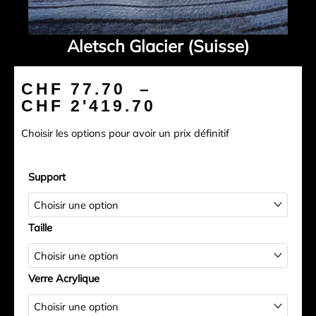
Aletsch Glacier (Suisse)
Plage
CHF
77.70
–
de
CHF
2'419.70
prix :
Choisir les options pour avoir un prix définitif
CHF 77.70
à
quantité
CHF 2'419.70
Support
de
Aletsch
Glacier
Taille
(Suisse)
Verre Acrylique