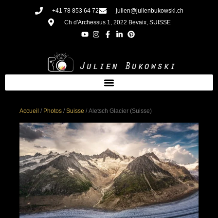
Aller
+41 78 853 64 72
julien@julienbukowski.ch
au
Ch d'Archessus 1, 2022 Bevaix, SUISSE
contenu
Accueil
/
Photos
/
Suisse
/ Aletsch Glacier (Suisse)