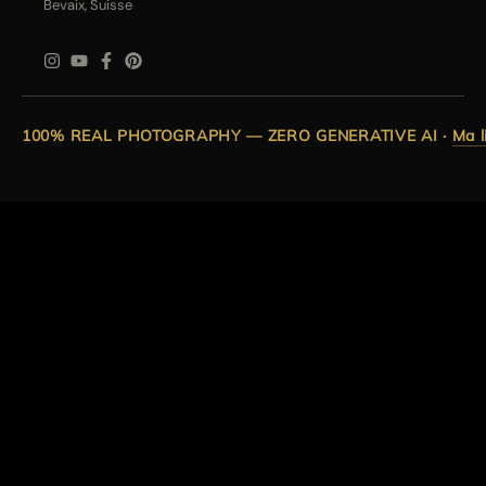
Bevaix, Suisse
100% REAL PHOTOGRAPHY — ZERO GENERATIVE AI
·
Ma l