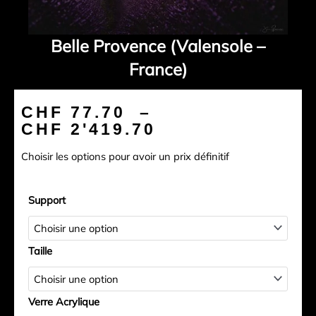
Belle Provence (Valensole –
France)
Plage
CHF
77.70
–
de
CHF
2'419.70
prix :
Choisir les options pour avoir un prix définitif
CHF 77.70
à
quantité
CHF 2'419.70
Support
de
Belle
Provence
Taille
(Valensole
-
France)
Verre Acrylique