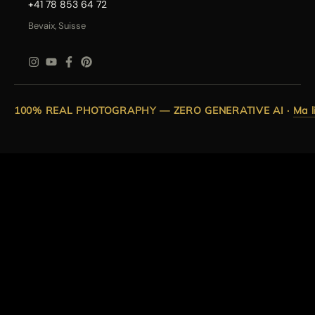
+41 78 853 64 72
Bevaix, Suisse
100% REAL PHOTOGRAPHY — ZERO GENERATIVE AI
·
Ma l