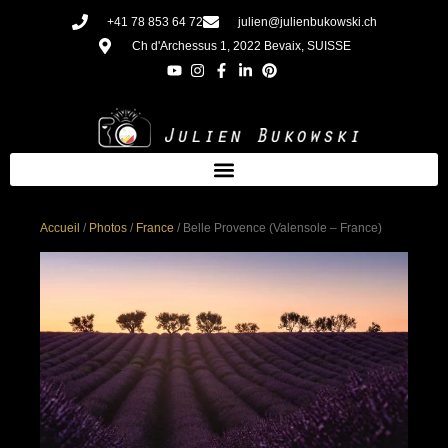
Aller
+41 78 853 64 72
julien@julienbukowski.ch
au
Ch d'Archessus 1, 2022 Bevaix, SUISSE
contenu
Accueil
/
Photos
/
France
/ Belle Provence (Valensole – France)