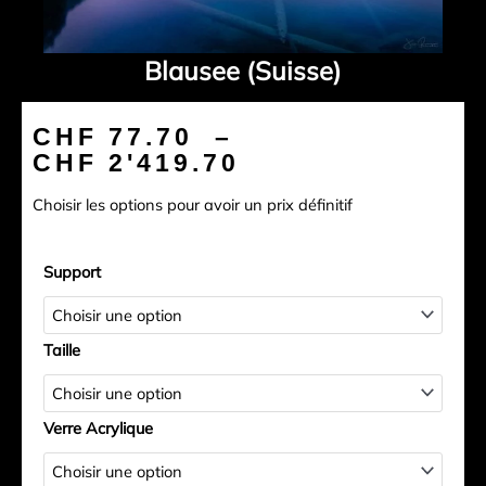
Blausee (Suisse)
Plage
CHF
77.70
–
de
CHF
2'419.70
prix :
Choisir les options pour avoir un prix définitif
CHF 77.70
à
quantité
CHF 2'419.70
Support
de
Blausee
(Suisse)
Taille
Verre Acrylique