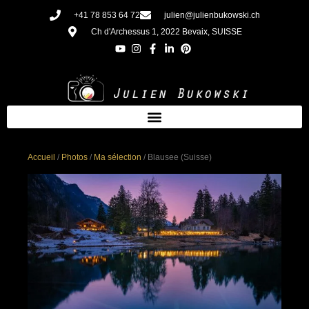
Aller
+41 78 853 64 72
julien@julienbukowski.ch
au
Ch d'Archessus 1, 2022 Bevaix, SUISSE
contenu
Accueil
/
Photos
/
Ma sélection
/ Blausee (Suisse)