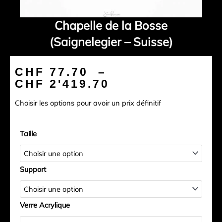
Chapelle de la Bosse
(Saignelegier – Suisse)
Plage
CHF
77.70
–
de
CHF
2'419.70
prix :
Choisir les options pour avoir un prix définitif
CHF 77.70
à
quantité
CHF 2'419.70
Taille
de
Chapelle
de
Support
la
Bosse
(Saignelegier
Verre Acrylique
-
Suisse)