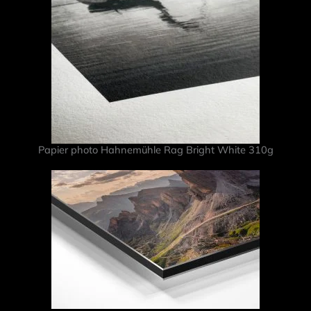
de
paysage
Papier photo Hahnemühle Rag Bright White 310g