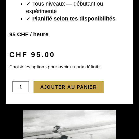
✓ Tous niveaux — débutant ou
expérimenté
✓
Planifié selon tes disponibilités
95 CHF / heure
CHF
95.00
Choisir les options pour avoir un prix définitif
quantité
AJOUTER AU PANIER
de
Cours
photo
en
ligne
-
Photos