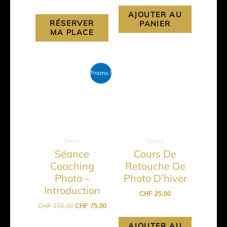
page
AJOUTER AU
du
RÉSERVER
PANIER
produit
MA PLACE
Le
Le
Promo !
prix
prix
initial
actuel
était :
est :
CHF 150.00.
CHF 75.00.
Cours
Cours
Séance
Cours De
Coaching
Retouche De
Photo –
Photo D’hiver
Introduction
CHF
25.00
CHF
150.00
CHF
75.00
AJOUTER AU