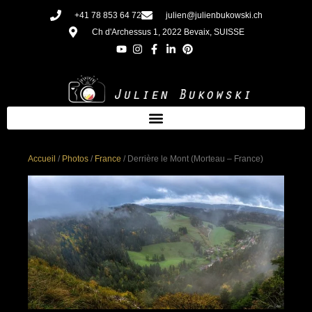
Aller
+41 78 853 64 72
julien@julienbukowski.ch
au
Ch d'Archessus 1, 2022 Bevaix, SUISSE
contenu
Accueil
/
Photos
/
France
/ Derrière le Mont (Morteau – France)