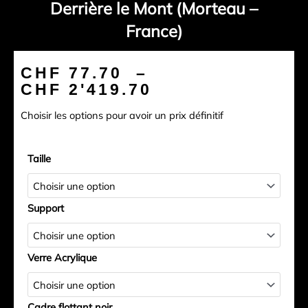
Derrière le Mont (Morteau –
France)
Plage
CHF
77.70
–
de
CHF
2'419.70
prix :
Choisir les options pour avoir un prix définitif
CHF 77.70
à
quantité
CHF 2'419.70
Taille
de
Derrière
le
Support
Mont
(Morteau
-
Verre Acrylique
France)
Cadre flottant noir