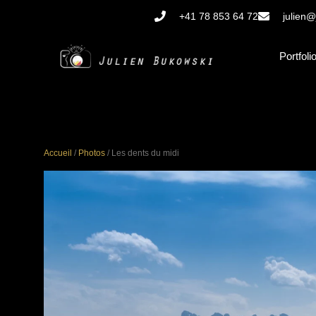
Aller
+41 78 853 64 72
julien@
au
contenu
Portfoli
Accueil
/
Photos
/ Les dents du midi