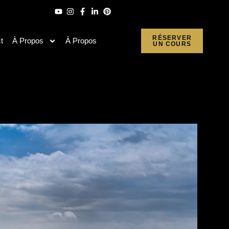
RÉSERVER
t
À Propos
À Propos
UN COURS