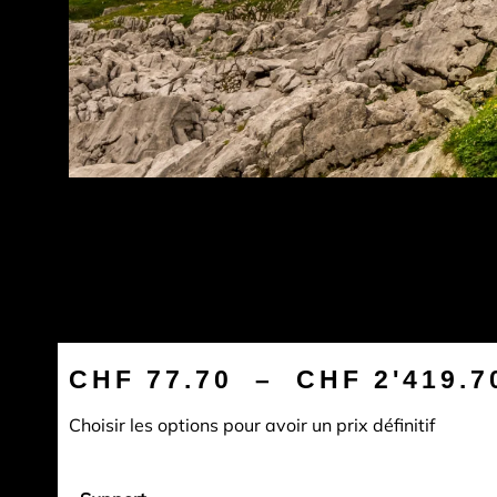
CHF
77.70
–
CHF
2'419.7
Choisir les options pour avoir un prix définitif
quantité