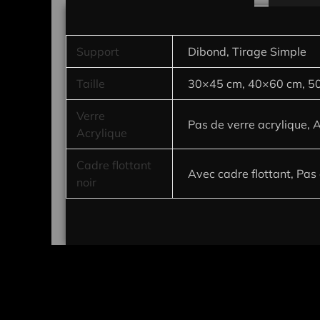
Support
Dibond, Tirage Simple
Taille
30×45 cm, 40×60 cm, 5
Verre
Pas de verre acrylique, 
Acrylique
Cadre flottant
Avec cadre flottant, Pas 
noir