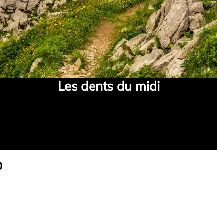
Les dents du midi
Plage
0
de
prix :
CHF 77.70
à