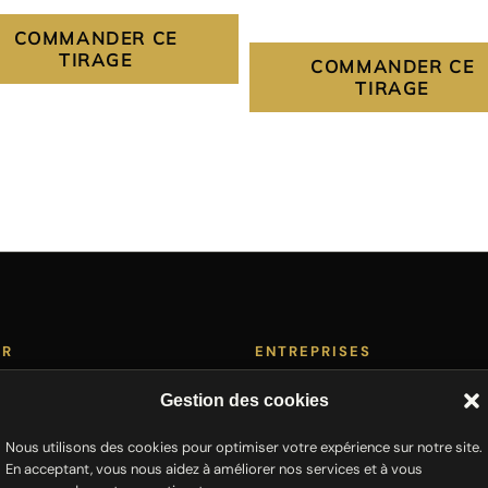
la
page
COMMANDER CE
du
TIRAGE
COMMANDER CE
produit
TIRAGE
ER
ENTREPRISES
ne Art
Cartes de vœux
Gestion des cookies
Décoration bureaux
Nous utilisons des cookies pour optimiser votre expérience sur notre site.
rs
Team building photo
En acceptant, vous nous aidez à améliorer nos services et à vous