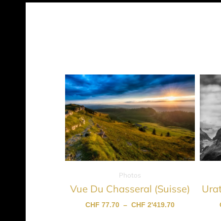
Plage
Ce
de
produit
prix :
CHF 77.70
a
à
plusieu
CHF 2'419.70
variati
Les
option
peuven
Photos
être
Vue Du Chasseral (Suisse)
Urat
choisie
CHF
77.70
–
CHF
2'419.70
sur