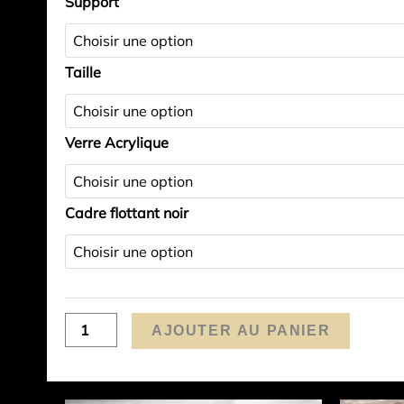
Support
de
Les
dents
Taille
du
midi
Verre Acrylique
Cadre flottant noir
AJOUTER AU PANIER