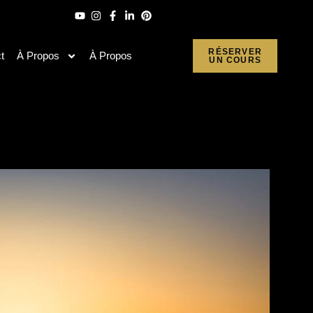
RÉSERVER
t
À Propos
À Propos
UN COURS