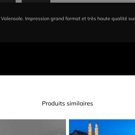
r Valensole. Impression grand format et très haute qualité su
Produits similaires
Plage
Ce
de
produit
prix :