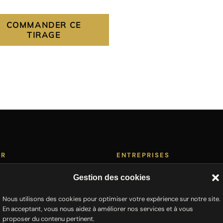
COMMANDER CE
TIRAGE
ER
ENTREPRISES
ne Art
Cartes de vœux
Gestion des cookies
Décoration bureaux
Nous utilisons des cookies pour optimiser votre expérience sur notre site.
rs
Team building photo
En acceptant, vous nous aidez à améliorer nos services et à vous
Demande de devis
proposer du contenu pertinent.