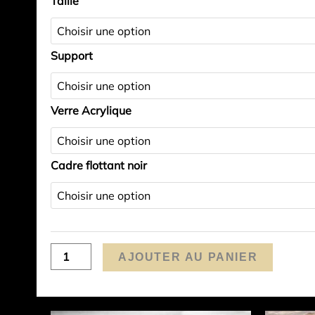
Taille
de
Lever
sur
Support
Valensole
Verre Acrylique
Cadre flottant noir
AJOUTER AU PANIER