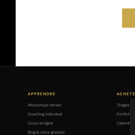
APPRENDRE
ACHET
Workshops terrain
Tirages Fi
Coaching individuel
Portfolio
Cours en ligne
Calendrie
Blog & tutos gratuits