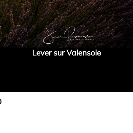
Lever sur Valensole
Plage
0
de
prix :
CHF 77.70
à