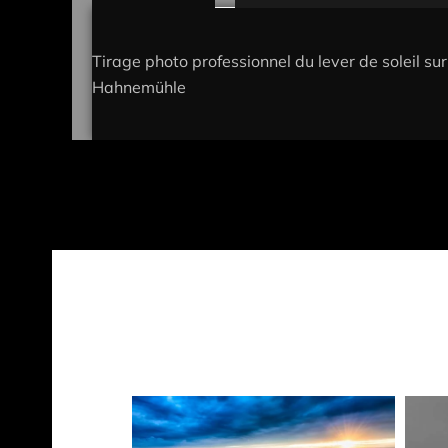
Tirage photo professionnel du lever de soleil su
Hahnemühle
Plage
Ce
de
produit
prix :