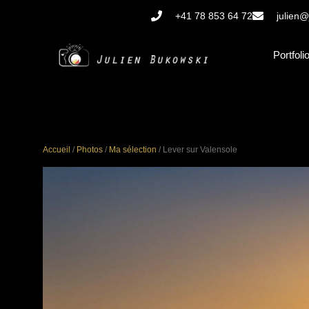
Aller
+41 78 853 64 72
julien@
au
contenu
Portfoli
Accueil
/
Photos
/
Ma sélection
/ Lever sur Valensole