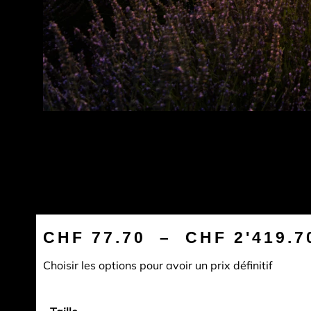
CHF
77.70
–
CHF
2'419.7
Choisir les options pour avoir un prix définitif
quantité