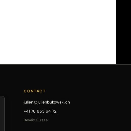
CONTACT
julien@julienbukowski.ch
+41 78 853 64 72
Bevaix, Suisse