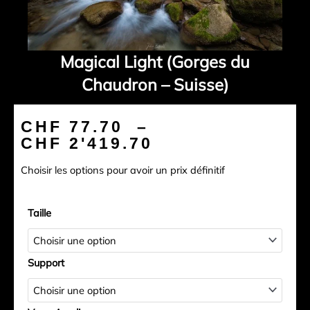
Magical Light (Gorges du
Chaudron – Suisse)
Plage
CHF
77.70
–
de
CHF
2'419.70
prix :
Choisir les options pour avoir un prix définitif
CHF 77.70
à
quantité
CHF 2'419.70
Taille
de
Magical
Light
Support
(Gorges
du
Chaudron