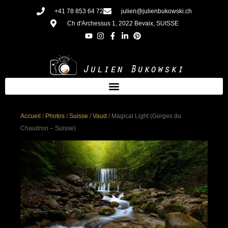
Aller
+41 78 853 64 72
julien@julienbukowski.ch
au
Ch d'Archessus 1, 2022 Bevaix, SUISSE
contenu
Accueil
/
Photos
/
Suisse
/
Vaud
/ Magical Light (Gorges du
Chaudron – Suisse)