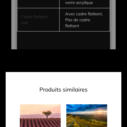
verre acrylique
Avec cadre flottant,
Cadre flottant
Pas de cadre
noir
flottant
Produits similaires
Plage
Plage
Ce
Ce
de
de
produit
produit
prix :
prix :
a
a
CHF 77.70
CHF 77.70
à
à