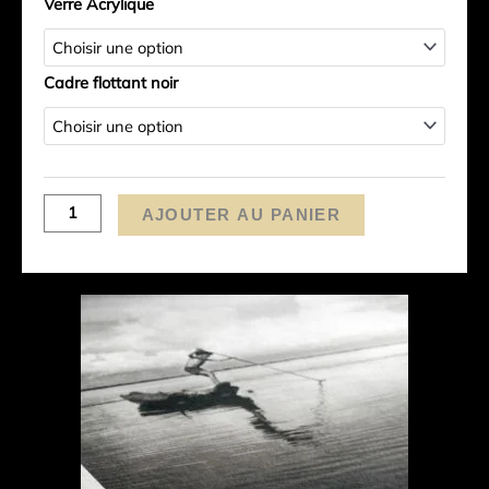
Verre Acrylique
-
Suisse)
Cadre flottant noir
AJOUTER AU PANIER