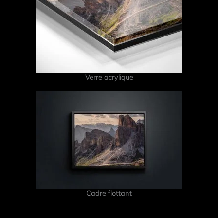
Verre acrylique
Cadre flottant