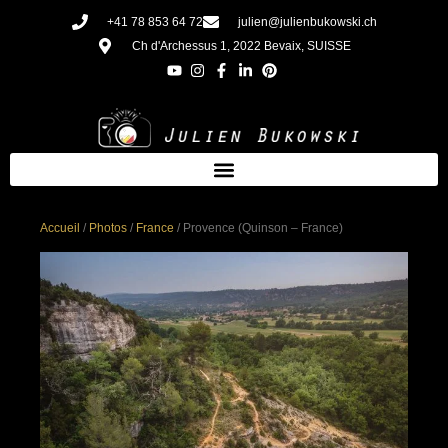
Aller
+41 78 853 64 72
julien@julienbukowski.ch
au
Ch d'Archessus 1, 2022 Bevaix, SUISSE
contenu
Accueil
/
Photos
/
France
/ Provence (Quinson – France)