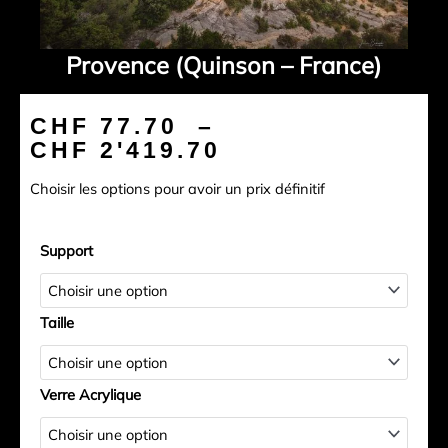
Provence (Quinson – France)
Plage
CHF
77.70
–
de
CHF
2'419.70
prix :
Choisir les options pour avoir un prix définitif
CHF 77.70
à
quantité
CHF 2'419.70
Support
de
Provence
(Quinson
Taille
-
France)
Verre Acrylique