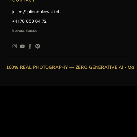
CONTACT
julien@julienbukowski.ch
+41 78 853 64 72
Bevaix, Suisse
100% REAL PHOTOGRAPHY — ZERO GENERATIVE AI
·
Ma l