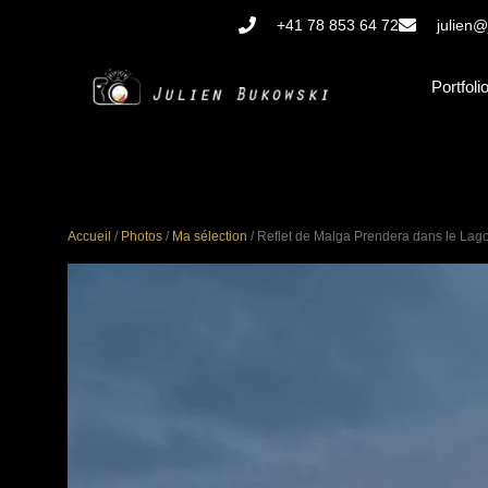
Aller
+41 78 853 64 72
julien@
au
contenu
Portfoli
Accueil
/
Photos
/
Ma sélection
/ Reflet de Malga Prendera dans le Lago 