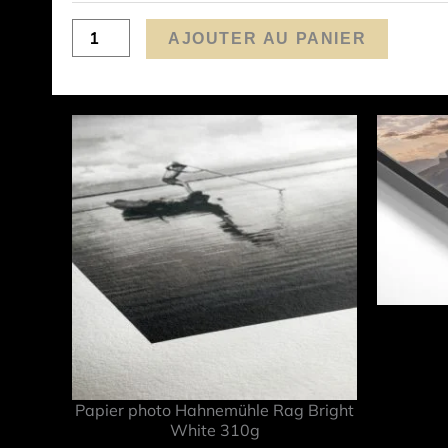
AJOUTER AU PANIER
Papier photo Hahnemühle Rag Bright
White 310g