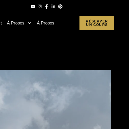
RÉSERVER
t
À Propos
À Propos
UN COURS