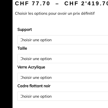
CHF
77.70
–
CHF
2'419.7
Choisir les options pour avoir un prix définitif
quantité
Support
de
Reflet
de
Taille
Malga
Prendera
dans
Verre Acrylique
le
Lago
Federa
Cadre flottant noir
(Dolomites
-
Italie)