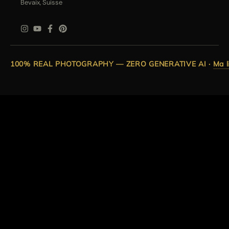
Bevaix, Suisse
100% REAL PHOTOGRAPHY — ZERO GENERATIVE AI
·
Ma l