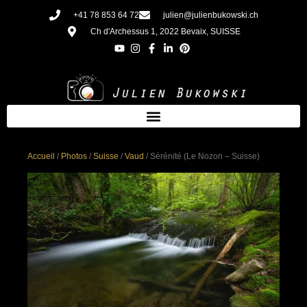
Aller
+41 78 853 64 72
julien@julienbukowski.ch
au
Ch d'Archessus 1, 2022 Bevaix, SUISSE
contenu
Accueil
/
Photos
/
Suisse
/
Vaud
/ Sérénité (Le Nozon – Suisse)