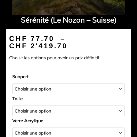
Sérénité (Le Nozon – Suisse)
Plage
CHF
77.70
–
de
CHF
2'419.70
prix :
Choisir les options pour avoir un prix définitif
CHF 77.70
à
quantité
CHF 2'419.70
Support
de
Sérénité
(Le
Taille
Nozon
-
Suisse)
Verre Acrylique