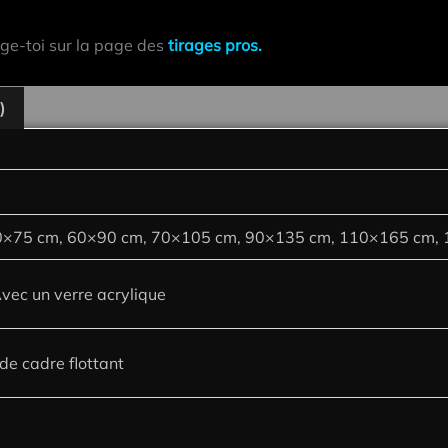
ige-toi sur la page des
tirages pros.
)
0×75 cm, 60×90 cm, 70×105 cm, 90×135 cm, 110×165 cm,
Avec un verre acrylique
de cadre flottant