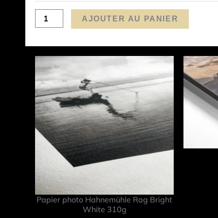
AJOUTER AU PANIER
Papier photo Hahnemühle Rag Bright
White 310g