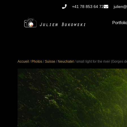
Aller
+41 78 853 64 72
julien@
au
contenu
Portfoli
Accueil
/
Photos
/
Suisse
/
Neuchatel
/ small light for the river (Gorges