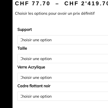
CHF
77.70
–
CHF
2'419.7
Choisir les options pour avoir un prix définitif
quantité
Support
de
small
light
Taille
for
the
river
Verre Acrylique
(Gorges
de
la
Cadre flottant noir
Poeta
Raisse
-
Suisse)