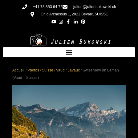
Aller
+41 78 853 64 72
julien@julienbukowski.ch
au
Ch d'Archessus 1, 2022 Bevaix, SUISSE
contenu
Accueil
/
Photos
/
Suisse
/
Vaud
/
Lavaux
/ Swiss view on Leman
(Vaud – Suisse)