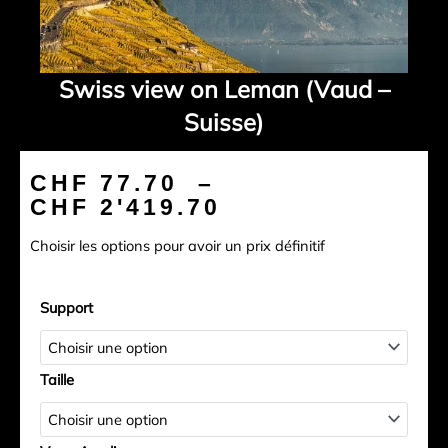
Swiss view on Leman (Vaud –
Suisse)
Plage
CHF
77.70
–
de
CHF
2'419.70
prix :
Choisir les options pour avoir un prix définitif
CHF 77.70
à
quantité
CHF 2'419.70
Support
de
Swiss
view
Taille
on
Leman
(Vaud