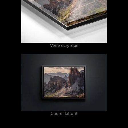
Verre acrylique
Cadre flottant