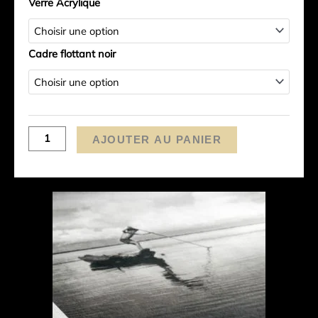
Verre Acrylique
-
Suisse)
Cadre flottant noir
AJOUTER AU PANIER