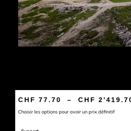
CHF
77.70
–
CHF
2'419.7
Choisir les options pour avoir un prix définitif
quantité