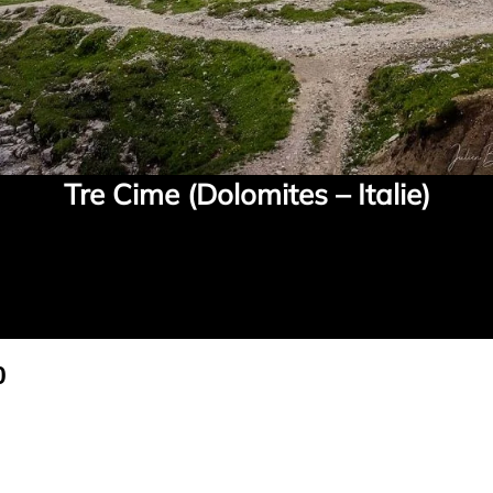
Tre Cime (Dolomites – Italie)
Plage
0
de
prix :
CHF 77.70
à