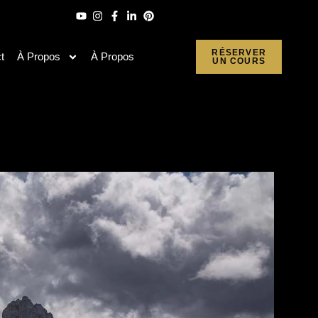
RÉSERVER
t
À Propos
À Propos
UN COURS