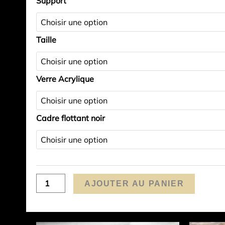
Support
de
Tre
Cime
Taille
(Dolomites
-
Italie)
Verre Acrylique
Cadre flottant noir
AJOUTER AU PANIER