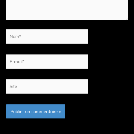
Nom*
E-
mail*
Site