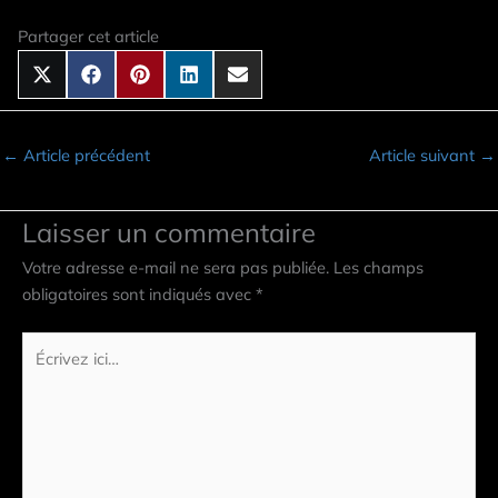
Partager cet article
←
Article précédent
Article suivant
→
Laisser un commentaire
Votre adresse e-mail ne sera pas publiée.
Les champs
obligatoires sont indiqués avec
*
Écrivez
ici…