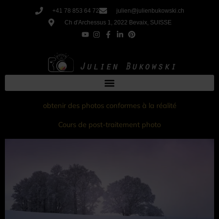
Aller
+41 78 853 64 72
julien@julienbukowski.ch
au
Ch d'Archessus 1, 2022 Bevaix, SUISSE
contenu
obtenir des photos conformes à la réalité
Cours de post-traitement photo