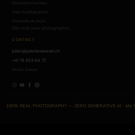
Décoration bureaux
Team building photo
Demande de devis
Site web pour photographes
CONTACT
julien@julienbukowski.ch
+41 78 853 64 72
Bevaix, Suisse
100% REAL PHOTOGRAPHY — ZERO GENERATIVE AI
·
Ma l