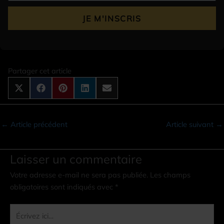
JE M'INSCRIS
Partager cet article
←
Article précédent
Article suivant
→
Laisser un commentaire
Votre adresse e-mail ne sera pas publiée.
Les champs
obligatoires sont indiqués avec
*
Écrivez
ici…