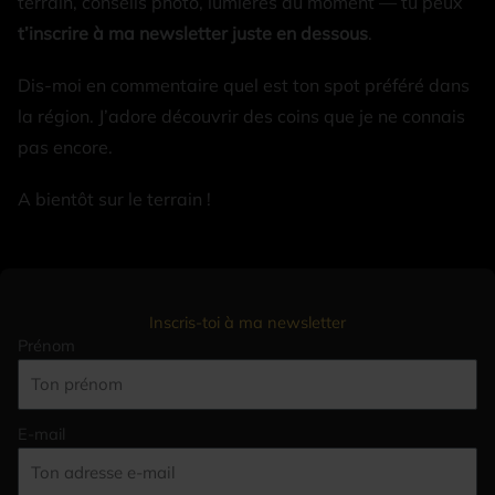
terrain, conseils photo, lumières du moment — tu peux
t’inscrire à ma newsletter juste en dessous
.
Dis-moi en commentaire quel est ton spot préféré dans
la région. J’adore découvrir des coins que je ne connais
pas encore.
A bientôt sur le terrain !
Inscris-toi à ma newsletter
Prénom
E-mail