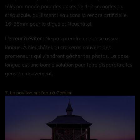
télécommande pour des poses de 1-2 secondes au
crépuscule, qui lissent l’eau sans la rendre artificielle.
16-35mm pour la digue et Neuchâtel.
L’erreur à éviter
: Ne pas prendre une pose assez
longue. À Neuchâtel, tu croiseras souvent des
promeneurs qui viendront gâcher tes photos. La pose
longue est une bonne solution pour faire disparaitre les
gens en mouvement.
7. Le pavillon sur l'eau à Gorgier