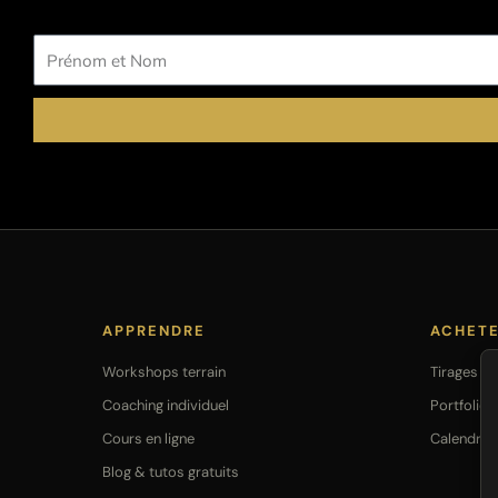
Prénom
et
Nom
APPRENDRE
ACHET
Workshops terrain
Tirages Fi
Coaching individuel
Portfolio
Cours en ligne
Calendrie
Blog & tutos gratuits