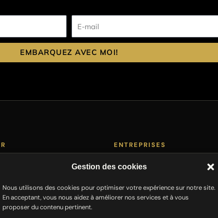
E-
mail
EMBARQUEZ AVEC MOI!
ER
ENTREPRISES
ne Art
Cartes de vœux
Gestion des cookies
Décoration bureaux
Nous utilisons des cookies pour optimiser votre expérience sur notre site.
rs
Team building photo
En acceptant, vous nous aidez à améliorer nos services et à vous
Demande de devis
proposer du contenu pertinent.