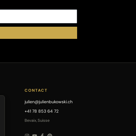
CONTACT
julien@julienbukowski.ch
+41 78 853 64 72
Bevaix, Suisse