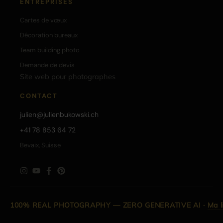
ENTREPRISES
Cartes de vœux
Décoration bureaux
Team building photo
Demande de devis
Site web pour photographes
CONTACT
julien@julienbukowski.ch
+41 78 853 64 72
Bevaix, Suisse
100% REAL PHOTOGRAPHY — ZERO GENERATIVE AI
·
Ma l