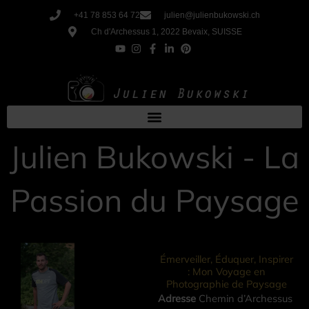
Aller
+41 78 853 64 72
julien@julienbukowski.ch
au
Ch d'Archessus 1, 2022 Bevaix, SUISSE
contenu
Julien Bukowski - La
Passion du Paysage
Émerveiller, Éduquer, Inspirer
: Mon Voyage en
Photographie de Paysage
Adresse
Chemin d’Archessus