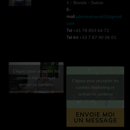
1 – Bevaix – Suisse
E-
mail
julienbukowski2@gmail.
com
Tel
+41 78 853 64 72
Tel int
+33 7 87 90 06 01
Cliquez pour accepter les
cookies marketing et
Cliquez pour accepter les
activer ce contenu
cookies marketing et
activer ce contenu
ENVOIE MOI
UN MESSAGE