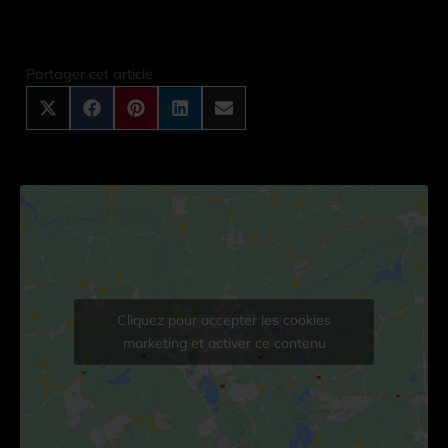
Share
Share
Share
Share
Share
on
on
on
on
on
X
Facebook
Pinterest
LinkedIn
Email
Partager cet article
(Twitter)
Cliquez pour accepter les cookies
marketing et activer ce contenu