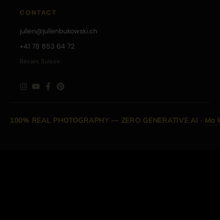
CONTACT
julien@julienbukowski.ch
+41 78 853 64 72
Bevaix, Suisse
100% REAL PHOTOGRAPHY — ZERO GENERATIVE AI
·
Ma l