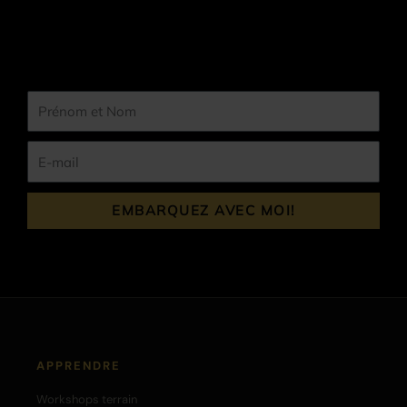
Prénom
et
Nom
E-
mail
EMBARQUEZ AVEC MOI!
APPRENDRE
Workshops terrain