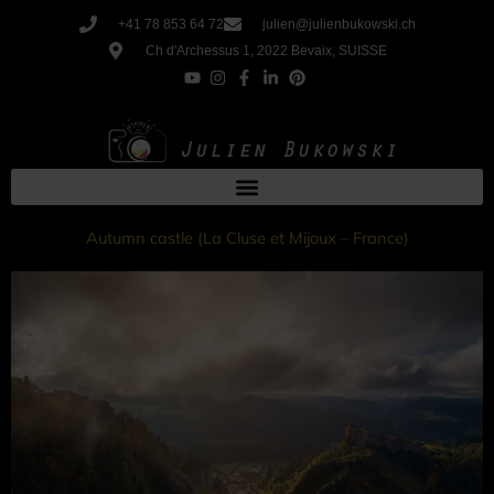
Aller
+41 78 853 64 72
julien@julienbukowski.ch
au
Ch d'Archessus 1, 2022 Bevaix, SUISSE
contenu
Autumn castle (La Cluse et Mijoux – France)