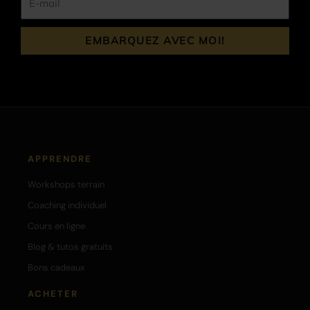
mail
EMBARQUEZ AVEC MOI!
APPRENDRE
Workshops terrain
Coaching individuel
Cours en ligne
Blog & tutos gratuits
Bons cadeaux
ACHETER