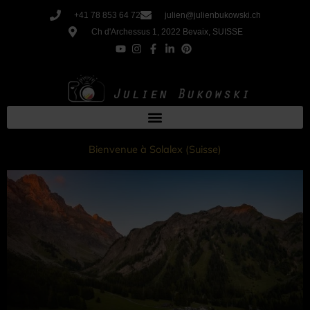
Aller
+41 78 853 64 72
julien@julienbukowski.ch
au
Ch d'Archessus 1, 2022 Bevaix, SUISSE
contenu
Bienvenue à Solalex (Suisse)