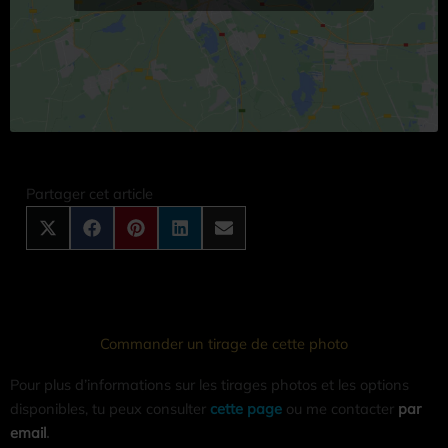
Share
Share
Share
Share
Share
on
on
on
on
on
X
Facebook
Pinterest
LinkedIn
Email
Partager cet article
(Twitter)
Commander un tirage de cette photo
Pour plus d’informations sur les tirages photos et les options
disponibles, tu peux consulter
cette page
ou me contacter
par
email
.