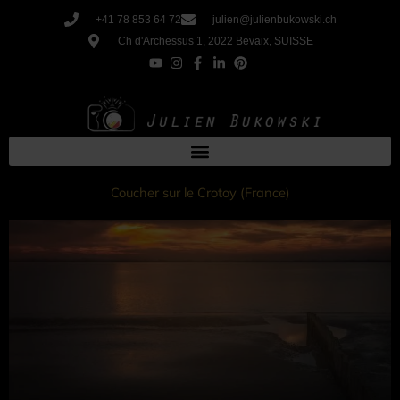
Aller
+41 78 853 64 72
julien@julienbukowski.ch
au
Ch d'Archessus 1, 2022 Bevaix, SUISSE
contenu
Coucher sur le Crotoy (France)