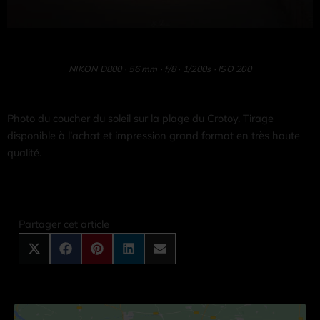
NIKON D800 · 56 mm · f/8 · 1/200s · ISO 200
Photo du coucher du soleil sur la plage du Crotoy. Tirage
disponible à l’achat et impression grand format en très haute
qualité.
Share
Share
Share
Share
Share
on
on
on
on
on
X
Facebook
Pinterest
LinkedIn
Email
Partager cet article
(Twitter)