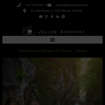
Aller
+41 78 853 64 72
julien@julienbukowski.ch
au
Ch d'Archessus 1, 2022 Bevaix, SUISSE
contenu
Cross the river (Gorges de l’Areuse – Suisse)