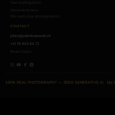
Team building photo
Demande de devis
Site web pour photographes
CONTACT
julien@julienbukowski.ch
+41 78 853 64 72
Bevaix, Suisse
100% REAL PHOTOGRAPHY — ZERO GENERATIVE AI
·
Ma l