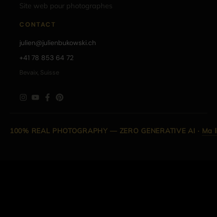
Site web pour photographes
CONTACT
julien@julienbukowski.ch
+41 78 853 64 72
Bevaix, Suisse
100% REAL PHOTOGRAPHY — ZERO GENERATIVE AI
·
Ma l