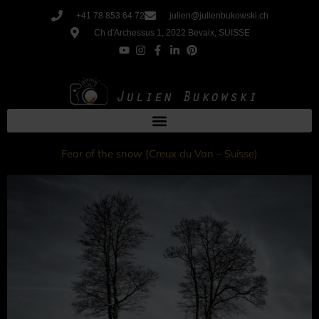
Aller
+41 78 853 64 72
julien@julienbukowski.ch
au
Ch d'Archessus 1, 2022 Bevaix, SUISSE
contenu
Fear of the snow (Creux du Van – Suisse)