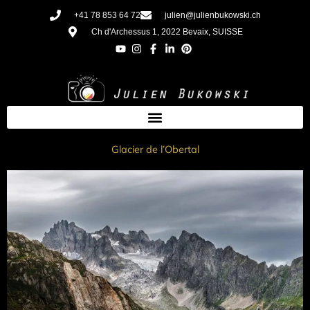
Aller
+41 78 853 64 72
julien@julienbukowski.ch
au
Ch d'Archessus 1, 2022 Bevaix, SUISSE
contenu
Glacier de l’Obertal