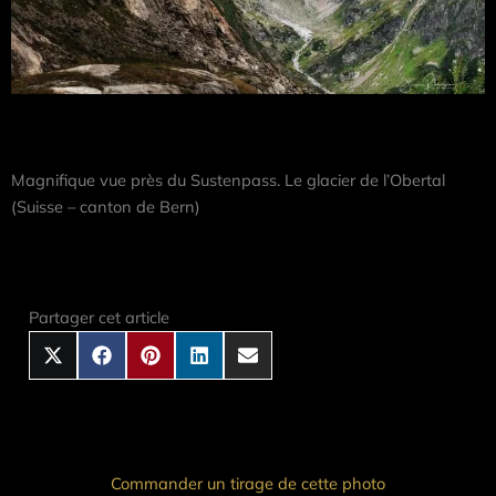
Magnifique vue près du Sustenpass. Le glacier de l’Obertal
(Suisse – canton de Bern)
Share
Share
Share
Share
Share
on
on
on
on
on
X
Facebook
Pinterest
LinkedIn
Email
Partager cet article
(Twitter)
Commander un tirage de cette photo