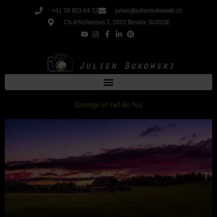
Aller
+41 78 853 64 72
julien@julienbukowski.ch
au
Ch d'Archessus 1, 2022 Bevaix, SUISSE
contenu
Grange et ciel de feu