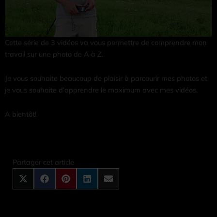
Cette série de 3 vidéos va vous permettre de comprendre mon
travail sur une photo de A à Z.
Je vous souhaite beaucoup de plaisir à parcourir mes photos et
je vous souhaite d’apprendre le maximum avec mes vidéos.
A bientôt!
Share
Share
Share
Share
Share
on
on
on
on
on
X
Facebook
Pinterest
LinkedIn
Email
Partager cet article
(Twitter)