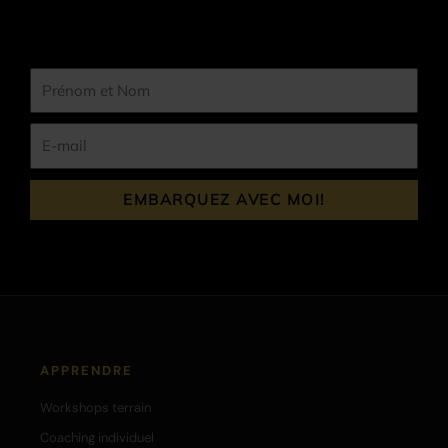
Prénom
et
Nom
E-
mail
EMBARQUEZ AVEC MOI!
APPRENDRE
Workshops terrain
Coaching individuel