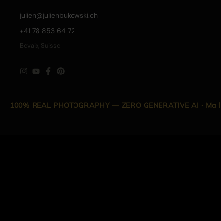
julien@julienbukowski.ch
+41 78 853 64 72
Bevaix, Suisse
100% REAL PHOTOGRAPHY — ZERO GENERATIVE AI
·
Ma l