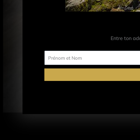
Entre ton ad
Prénom
et
Nom