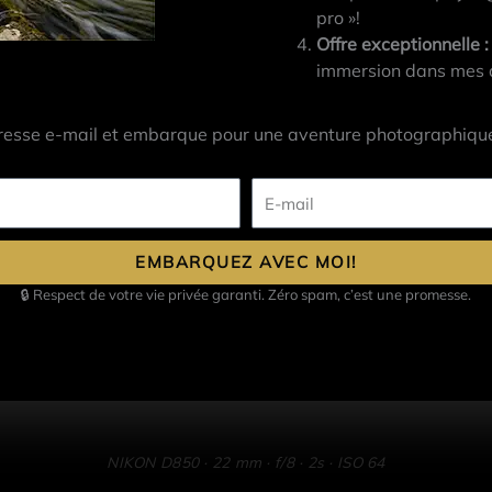
pro »!
Offre exceptionnelle :
immersion dans mes at
resse e-mail et embarque pour une aventure photographique
E-
mail
EMBARQUEZ AVEC MOI!
🔒 Respect de votre vie privée garanti. Zéro spam, c’est une promesse.
NIKON D850 · 22 mm · f/8 · 2s · ISO 64