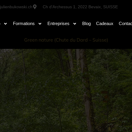
julienbukowski.ch
Ch d'Archessus 1, 2022 Bevaix, SUISSE
o
Formations
Entreprises
Blog
Cadeaux
Contac
Green nature (Chute du Dard – Suisse)