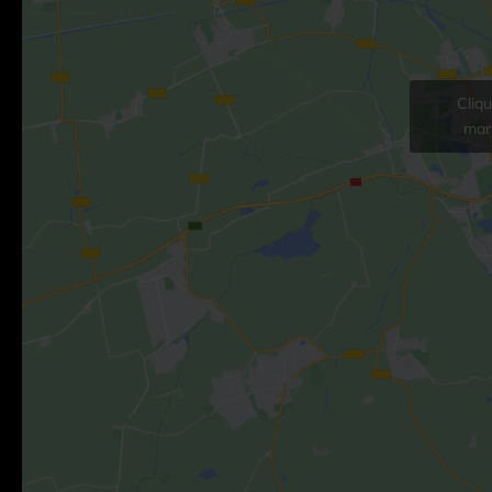
Cliq
mark