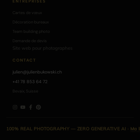
ENTREPRISES
Cartes de vœux
Décoration bureaux
Team building photo
Demande de devis
Site web pour photographes
CONTACT
julien@julienbukowski.ch
+41 78 853 64 72
Bevaix, Suisse
100% REAL PHOTOGRAPHY — ZERO GENERATIVE AI
·
Ma l