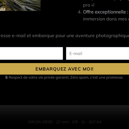
pro »!
Offre exceptionnelle :
immersion dans mes at
resse e-mail et embarque pour une aventure photographique
E-
mail
EMBARQUEZ AVEC MOI!
🔒 Respect de votre vie privée garanti. Zéro spam, c’est une promesse.
NIKON D850 · 22 mm · f/8 · 1s · ISO 64