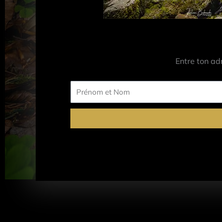
Entre ton ad
Prénom
et
Nom