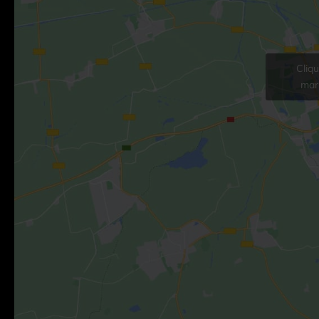
Cliq
mark