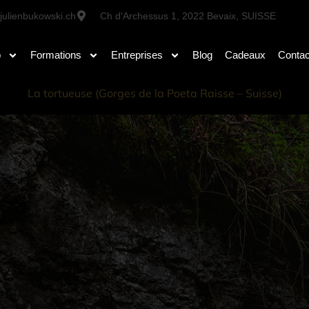
julienbukowski.ch
Ch d'Archessus 1, 2022 Bevaix, SUISSE
o
Formations
Entreprises
Blog
Cadeaux
Contac
La tortueuse (Gorges de la Poeta Raisse – Suisse)