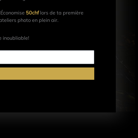
Économise
50chf
lors de ta première
eliers photo en plein air.
 inoubliable!