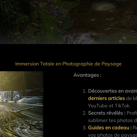
Immersion Totale en Photographie de Paysage
Avantages :
Découvertes en avan
derniers articles
de bl
YouTube et TikTok.
Secrets révélés :
Profi
sublimer tes photos 
Guides en cadeau
:
Re
vos photos de paysag