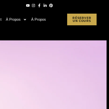
RÉSERVER
t
À Propos
À Propos
UN COURS