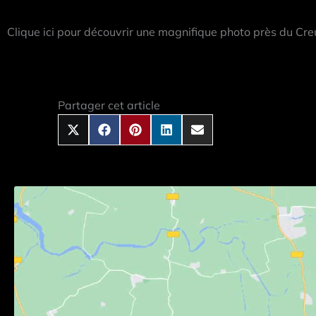
Clique ici pour découvrir une magnifique photo près du Cre
Share
Share
Share
Share
Share
on
on
on
on
on
X
Facebook
Pinterest
LinkedIn
Email
Partager cet article
(Twitter)