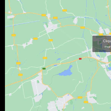
Cliq
mark