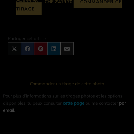
CHF
77.70
–
CHF
2'419.70
COMMANDER CE
TIRAGE
Share
Share
Share
Share
Share
on
on
on
on
on
X
Facebook
Pinterest
LinkedIn
Email
Partager cet article
(Twitter)
Commander un tirage de cette photo
Pour plus d’informations sur les tirages photos et les options
disponibles, tu peux consulter
cette page
ou me contacter
par
email
.