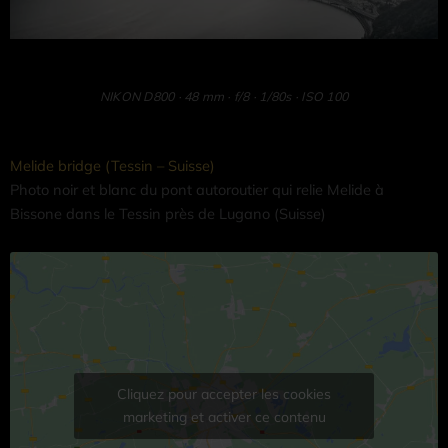
NIKON D800 · 48 mm · f/8 · 1/80s · ISO 100
Ce
Plage
Melide bridge (Tessin – Suisse)
produit
de
Photo noir et blanc du pont autoroutier qui relie Melide à
a
prix :
Bissone dans le Tessin près de Lugano (Suisse)
plusieurs
CHF 77.70
variations.
à
Les
CHF 2'419.70
options
peuvent
être
choisies
Cliquez pour accepter les cookies
sur
marketing et activer ce contenu
la