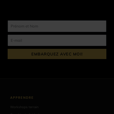
Prénom
et
Nom
E-
mail
EMBARQUEZ AVEC MOI!
APPRENDRE
Workshops terrain