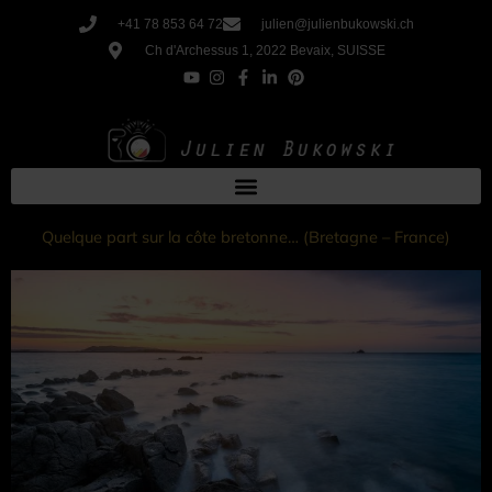
Aller
+41 78 853 64 72
julien@julienbukowski.ch
au
Ch d'Archessus 1, 2022 Bevaix, SUISSE
contenu
Quelque part sur la côte bretonne… (Bretagne – France)