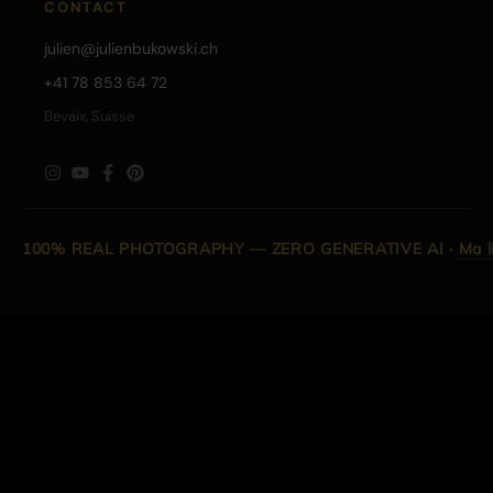
CONTACT
julien@julienbukowski.ch
+41 78 853 64 72
Bevaix, Suisse
100% REAL PHOTOGRAPHY — ZERO GENERATIVE AI
·
Ma l