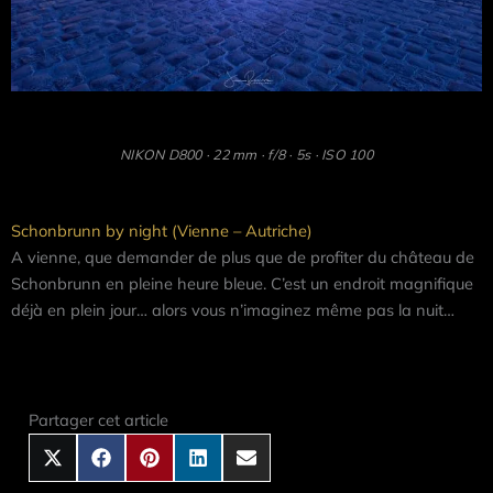
NIKON D800 · 22 mm · f/8 · 5s · ISO 100
Schonbrunn by night (Vienne – Autriche)
A vienne, que demander de plus que de profiter du château de
Schonbrunn en pleine heure bleue. C’est un endroit magnifique
déjà en plein jour… alors vous n’imaginez même pas la nuit…
Share
Share
Share
Share
Share
on
on
on
on
on
X
Facebook
Pinterest
LinkedIn
Email
Partager cet article
(Twitter)