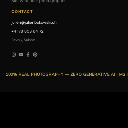
Site web pour photographes
CONTACT
julien@julienbukowski.ch
+41 78 853 64 72
Bevaix, Suisse
100% REAL PHOTOGRAPHY — ZERO GENERATIVE AI
·
Ma l