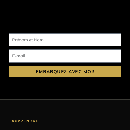
Prénom
et
Nom
E-
mail
EMBARQUEZ AVEC MOI!
APPRENDRE