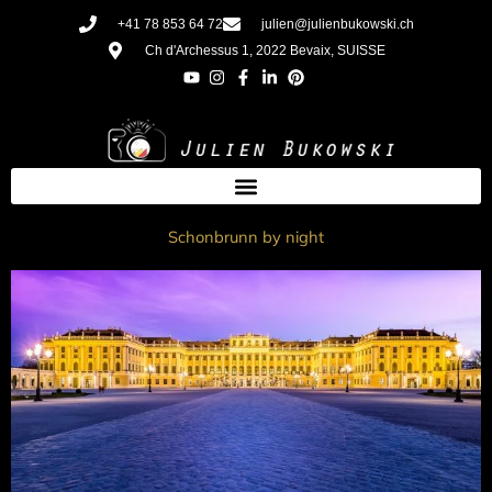
Aller
+41 78 853 64 72
julien@julienbukowski.ch
au
Ch d'Archessus 1, 2022 Bevaix, SUISSE
contenu
Schonbrunn by night