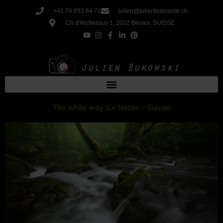
Aller
+41 78 853 64 72
julien@julienbukowski.ch
au
Ch d'Archessus 1, 2022 Bevaix, SUISSE
contenu
The white way (Le Nozon – Suisse)