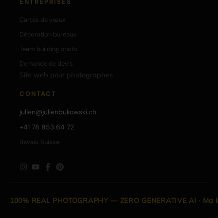
ENTREPRISES
Cartes de vœux
Décoration bureaux
Team building photo
Demande de devis
Site web pour photographes
CONTACT
julien@julienbukowski.ch
+41 78 853 64 72
Bevaix, Suisse
100% REAL PHOTOGRAPHY — ZERO GENERATIVE AI
·
Ma l