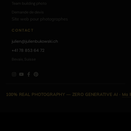
Team building photo
Demande de devis
Site web pour photographes
CONTACT
julien@julienbukowski.ch
+41 78 853 64 72
Bevaix, Suisse
100% REAL PHOTOGRAPHY — ZERO GENERATIVE AI
·
Ma l