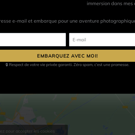
immersion dans mes at
resse e-mail et embarque pour une aventure photographique
E-
mail
EMBARQUEZ AVEC MOI!
🔒 Respect de votre vie privée garanti. Zéro spam, c’est une promesse.
uez pour accepter les cookies