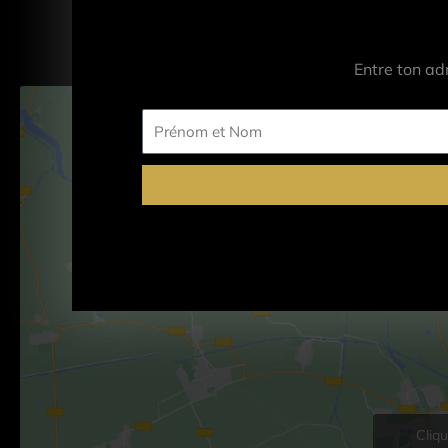
Entre ton ad
Prénom
et
Nom
Cliq