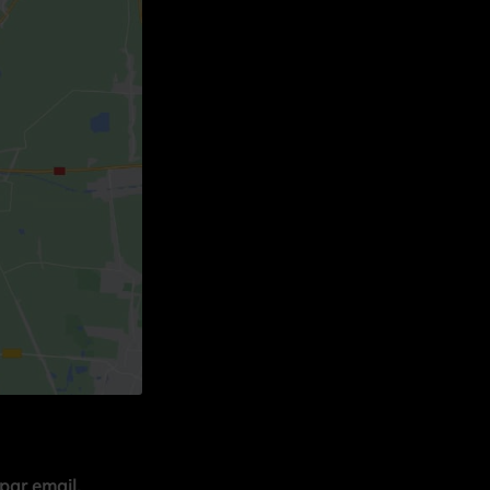
par email
.