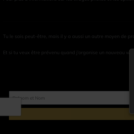
Tu le sais peut-être, mais il y a aussi un autre moyen de pro
Et si tu veux être prévenu quand j’organise un nouveau wor
Prénom
et
Nom