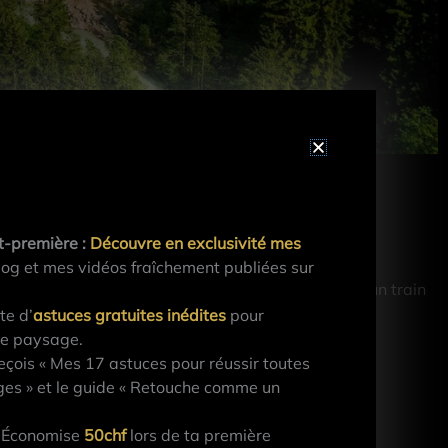
t-première :
Découvre en exclusivité mes
og et mes vidéos fraîchement publiées sur
ttendu pas mal de temps pour que je puisse avoir un train
re l’œil. Qu’en pensez-vous?
te d’
astuces gratuites inédites
pour
de paysage.
çois « Mes 17 astuces pour réussir toutes
es » et le guide « Retouche comme un
Économise
50chf
lors de ta première