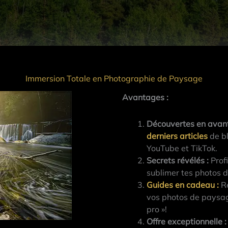
Immersion Totale en Photographie de Paysage
Avantages :
NIKON D800 · 16 mm · f/8 · 1/640s · ISO 100
Découvertes en avan
derniers articles
de bl
our les photographes dans les Grisons (Suisse). Nous avons a
YouTube et TikTok.
la change complètement la photo et ajout du dynamisme et atti
Secrets révélés :
Profi
sublimer tes photos 
Guides en cadeau
:
Re
vos photos de paysag
pro »!
Offre exceptionnelle :