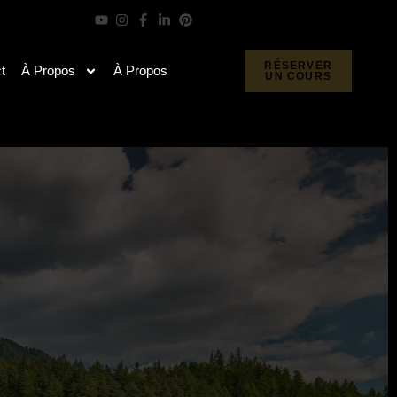
RÉSERVER
t
À Propos
À Propos
UN COURS