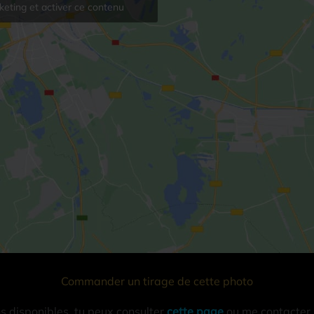
eting et activer ce contenu
Commander un tirage de cette photo
ns disponibles, tu peux consulter
cette page
ou me contacter