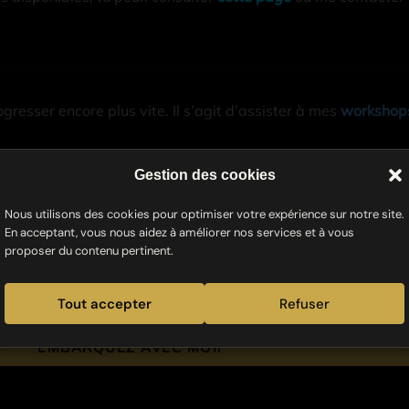
gresser encore plus vite. Il s’agit d’assister à mes
workshops
kshop photo ou quand j’ajoute de nouvelles dates, tu peux t’
Gestion des cookies
Nous utilisons des cookies pour optimiser votre expérience sur notre site.
En acceptant, vous nous aidez à améliorer nos services et à vous
proposer du contenu pertinent.
E-
Tout accepter
Refuser
mail
EMBARQUEZ AVEC MOI!