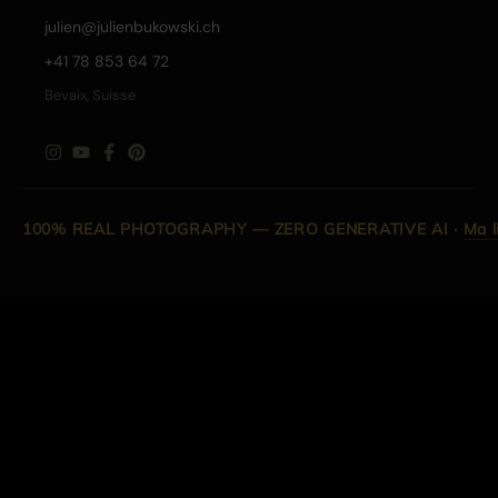
julien@julienbukowski.ch
+41 78 853 64 72
Bevaix, Suisse
100% REAL PHOTOGRAPHY — ZERO GENERATIVE AI
·
Ma l