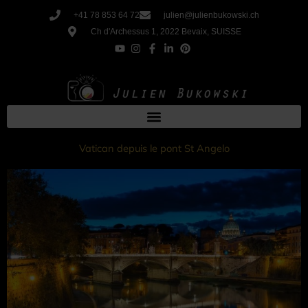
Aller
+41 78 853 64 72
julien@julienbukowski.ch
au
Ch d'Archessus 1, 2022 Bevaix, SUISSE
contenu
Vatican depuis le pont St Angelo