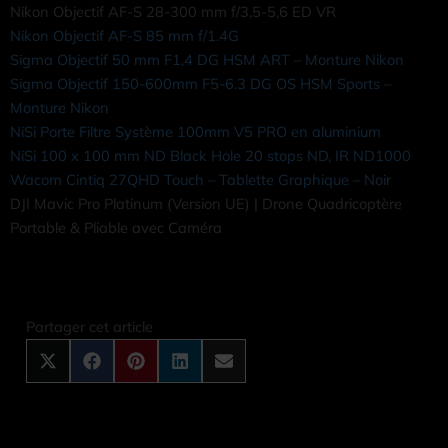
Nikon Objectif AF-S 28-300 mm f/3,5-5,6 ED VR
Nikon Objectif AF-S 85 mm f/1.4G
Sigma Objectif 50 mm F1,4 DG HSM ART – Monture Nikon
Sigma Objectif 150-600mm F5-6.3 DG OS HSM Sports –
Monture Nikon
NiSi Porte Filtre Système 100mm V5 PRO en aluminium
NiSi 100 x 100 mm ND Black Hole 20 stops ND, IR ND1000
Wacom Cintiq 27QHD Touch – Tablette Graphique – Noir
DJI Mavic Pro Platinum (Version UE) | Drone Quadricoptère
Portable & Pliable avec Caméra
Share
Share
Share
Share
Share
on
on
on
on
on
X
Facebook
Pinterest
LinkedIn
Email
Partager cet article
(Twitter)