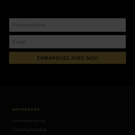
Prénom
et
Nom
E-
mail
EMBARQUEZ AVEC MOI!
APPRENDRE
Workshops terrain
Coaching individuel