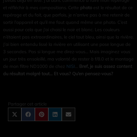
j’avais déjà en tête. J’ai donc commencé à faire mon repérage
et réfléchir à mes compositions. Cette
photo
est le résultat de ce
repérage et du fait, que parfois, je n’arrive pas à me retenir de
sortir l’appareil et qu’il me faut quand même une photo. C’est
aussi pour cela que j’ai choisi le noir et blanc. Les couleurs
n’étaient pas extraordinaires, le ciel tout bleu, ainsi que la rivière.
J’ai bien entendu lissé la rivière en utilisant une pose longue de
3 secondes. Pas si longue me direz-vous… Mais imaginez vous
un jour très ensoleillé, ma volonté de rester à f/8.0 et le montage
de mon filtre ND1000 de chez
NISI
…
Bref, je suis assez content
du résultat malgré tout… Et vous? Qu’en pensez-vous?
Share
Share
Share
Share
Share
on
on
on
on
on
X
Facebook
Pinterest
LinkedIn
Email
Partager cet article
(Twitter)