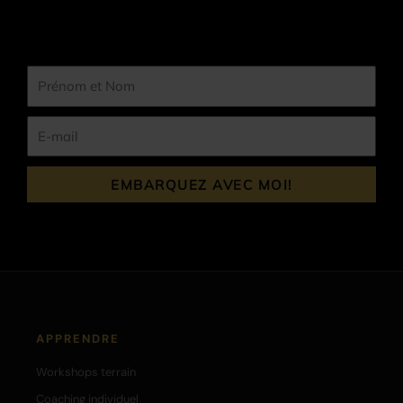
Prénom
et
Nom
E-
mail
EMBARQUEZ AVEC MOI!
APPRENDRE
Workshops terrain
Coaching individuel