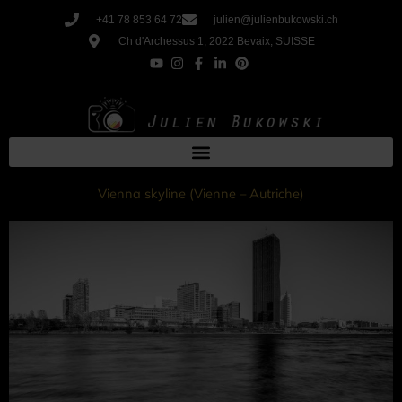
Aller
+41 78 853 64 72
julien@julienbukowski.ch
au
Ch d'Archessus 1, 2022 Bevaix, SUISSE
contenu
Vienna skyline (Vienne – Autriche)