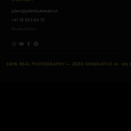
julien@julienbukowski.ch
+41 78 853 64 72
Bevaix, Suisse
100% REAL PHOTOGRAPHY — ZERO GENERATIVE AI
·
Ma l