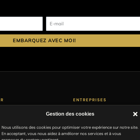
E-
mail
EMBARQUEZ AVEC MOI!
ER
ENTREPRISES
ne Art
Cartes de vœux
Gestion des cookies
Décoration bureaux
Nous utilisons des cookies pour optimiser votre expérience sur notre site.
rs
Team building photo
En acceptant, vous nous aidez à améliorer nos services et à vous
Demande de devis
proposer du contenu pertinent.