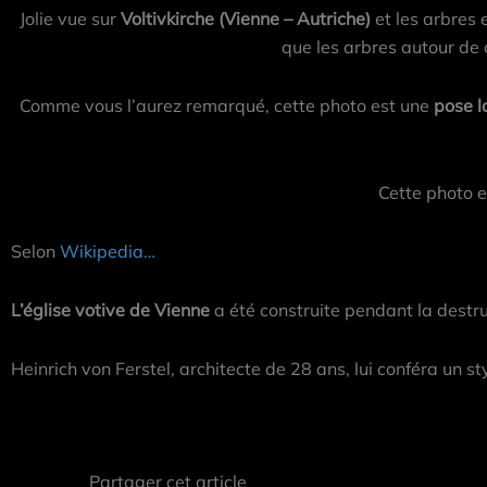
Jolie vue sur
Voltivkirche (Vienne – Autriche)
et les arbres 
que les arbres autour de 
Comme vous l’aurez remarqué, cette photo est une
pose l
Cette photo 
Selon
Wikipedia…
L’église votive de Vienne
a été construite pendant la destr
Heinrich von Ferstel, architecte de 28 ans, lui conféra un st
Share
Share
Share
Share
Share
on
on
on
on
on
X
Facebook
Pinterest
LinkedIn
Email
Partager cet article