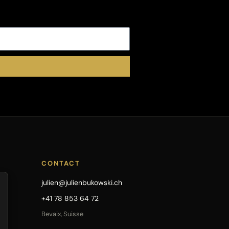
CONTACT
julien@julienbukowski.ch
+41 78 853 64 72
Bevaix, Suisse