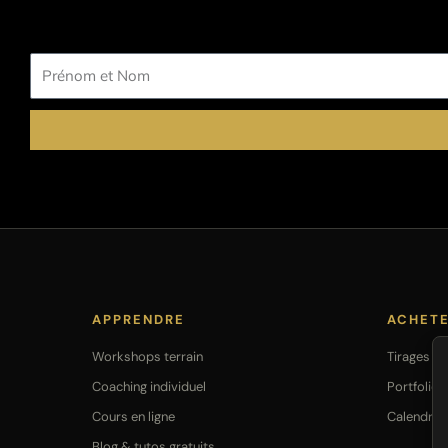
Prénom
et
Nom
APPRENDRE
ACHET
Workshops terrain
Tirages Fi
Coaching individuel
Portfolio
Cours en ligne
Calendrie
Blog & tutos gratuits