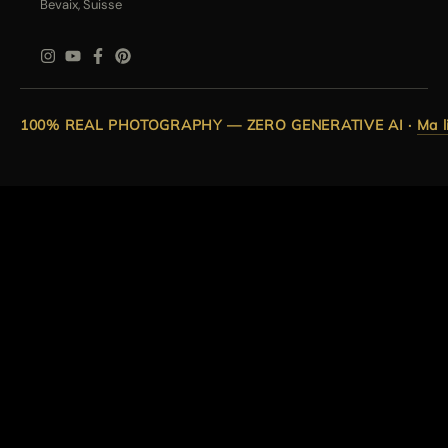
Bevaix, Suisse
100% REAL PHOTOGRAPHY — ZERO GENERATIVE AI
·
Ma l