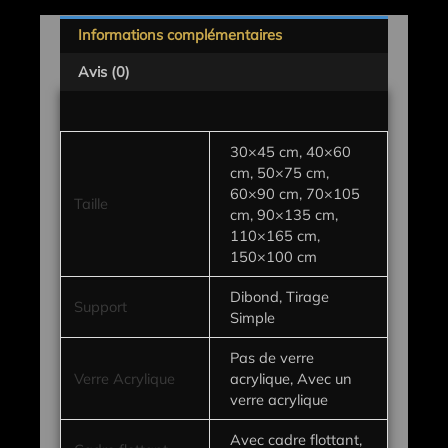
Informations complémentaires
Avis (0)
30×45 cm, 40×60
cm, 50×75 cm,
60×90 cm, 70×105
Taille
cm, 90×135 cm,
110×165 cm,
150×100 cm
Dibond, Tirage
Support
Simple
Pas de verre
Verre Acrylique
acrylique, Avec un
verre acrylique
Avec cadre flottant,