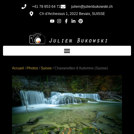
Aller
+41 78 853 64 72
julien@julienbukowski.ch
au
Ch d'Archessus 1, 2022 Bevaix, SUISSE
contenu
Accueil
/
Photos
/
Suisse
/ Chavanettes d’Automne (Suisse)