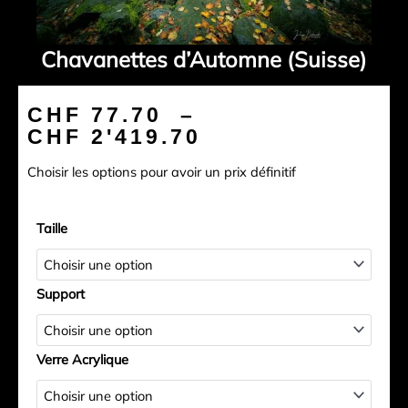
Chavanettes d’Automne (Suisse)
Plage
CHF
77.70
–
de
CHF
2'419.70
prix :
Choisir les options pour avoir un prix définitif
CHF 77.70
à
quantité
CHF 2'419.70
Taille
de
Chavanettes
d'Automne
Support
(Suisse)
Verre Acrylique